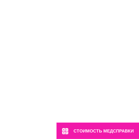
м. Марьина Роща
ул. 2-я Ямская, 2
Пн-Вс: 8:00-22:00
8 (499) 372-28-80
8 (995) 333-59-17
Перейти
СТОИМОСТЬ МЕДСПРАВКИ