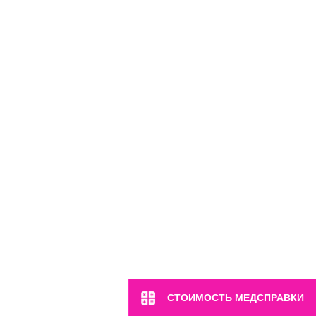
м. Полянка
ул. Большая Якиманка, 17
Пн-Вс: 8:00-22:00
8 (499) 372-28-80
8 (995) 333-59-17
Перейти
СТОИМОСТЬ МЕДСПРАВКИ