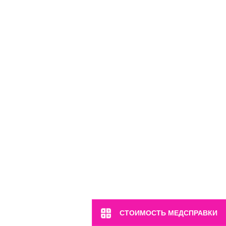
м. Выставочная
наб. Краснопресненская, 12
Пн-Вс: 8:00-22:00
8 (499) 372-28-80
8 (995) 333-59-17
Перейти
СТОИМОСТЬ МЕДСПРАВКИ