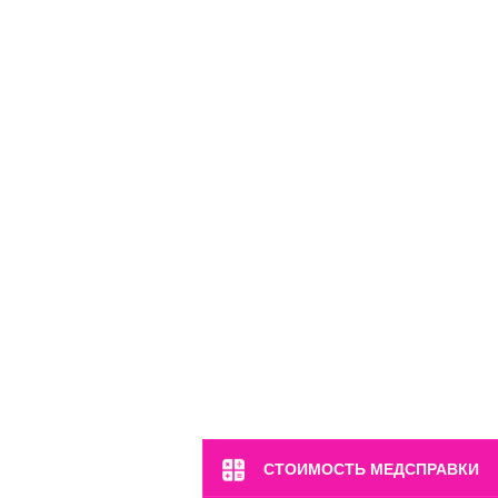
м. Полянка
ул. Большая Якиманка, 17
Пн-Вс: 8:00-22:00
8 (499) 372-28-80
8 (995) 333-59-17
Перейти
СТОИМОСТЬ МЕДСПРАВКИ