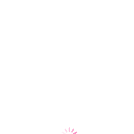
Баринов Александр
Игоревич
Профессор, Д.М.Н.
17 лет опыта работы
Старший терапевт