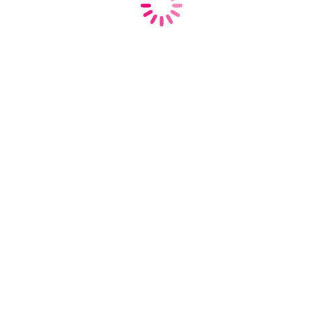
Карпов Евгений
Сергеевич
К.М.Н., доцент
9 лет опыта работы
Врач-терапевт