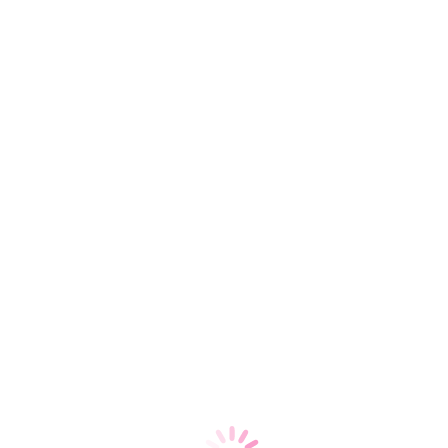
Баринов Александр
Игоревич
Профессор, Д.М.Н.
17 лет опыта работы
Старший терапевт