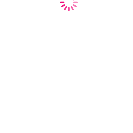
Карпов Евгений
Сергеевич
К.М.Н., доцент
9 лет опыта работы
Врач-терапевт
Гришина Елена
Владимировна