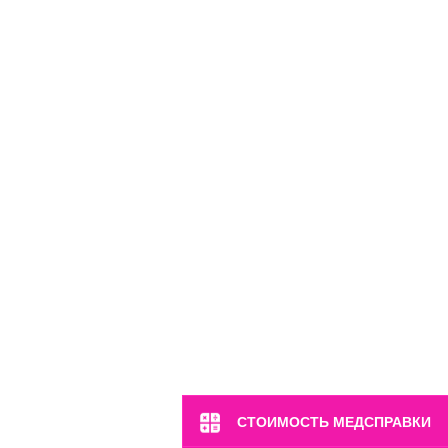
м. Полянка
ул. Большая Якиманка, 17
Пн-Вс: 8:00-22:00
8 (499) 372-28-80
8 (995) 333-59-17
Перейти
СТОИМОСТЬ МЕДСПРАВКИ