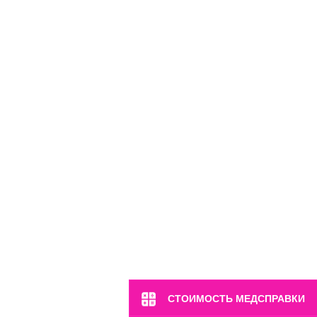
Пн-Вс: 8:00-22:00
8 (499) 372-28-80
8 (995) 333-59-17
Перейти
СТОИМОСТЬ МЕДСПРАВКИ