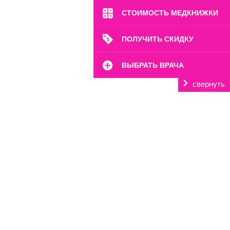
СТОИМОСТЬ МЕДКНИЖКИ
ПОЛУЧИТЬ СКИДКУ
ВЫБРАТЬ ВРАЧА
свернуть
м. Выставочная
наб. Краснопресненская, 12
Пн-Вс: 8:00-22:00
8 (499) 372-28-80
8 (995) 333-59-17
Перейти