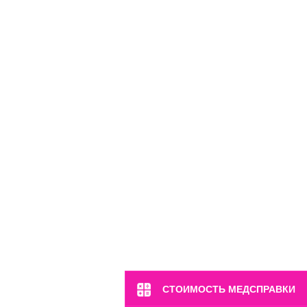
м. Полянка
ул. Большая Якиманка, 17
Пн-Вс: 8:00-22:00
8 (499) 372-28-80
СТОИМОСТЬ МЕДСПРАВКИ
8 (995) 333-59-17