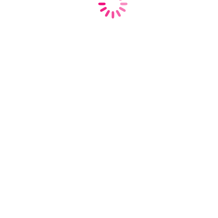
Карпов Евгений
Сергеевич
К.М.Н., доцент
9 лет опыта работы
Врач-терапевт