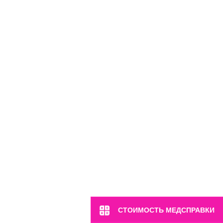
м. Владыкино
ш. Алтуфьевское, 1
Пн-Вс: 8:00-22:00
8 (499) 372-28-80
8 (995) 333-59-17
Перейти
СТОИМОСТЬ МЕДСПРАВКИ