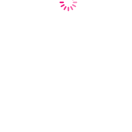
Баринов Александр
Игоревич
Профессор, Д.М.Н.
17 лет опыта работы
Старший терапевт