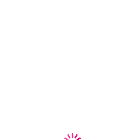
Баринов Александр
Игоревич
Профессор, Д.М.Н.
17 лет опыта работы
Старший терапевт