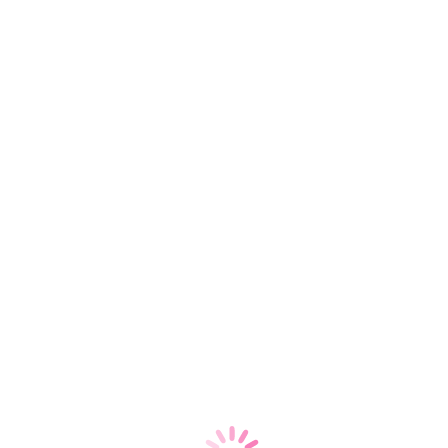
Баринов Александр
Игоревич
Профессор, Д.М.Н.
17 лет опыта работы
Старший терапевт