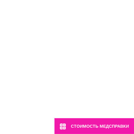
ул. Большая Якиманка, 17
Пн-Вс: 8:00-22:00
8 (499) 372-28-80
8 (995) 333-59-17
Перейти
СТОИМОСТЬ МЕДСПРАВКИ