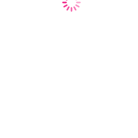
Карпов Евгений
Сергеевич
К.М.Н., доцент
9 лет опыта работы
Врач-терапевт
Гришина Елена
Владимировна