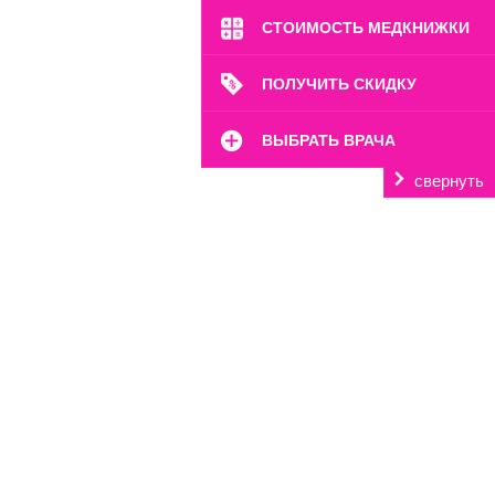
СТОИМОСТЬ МЕДКНИЖКИ
ПОЛУЧИТЬ СКИДКУ
ВЫБРАТЬ ВРАЧА
свернуть
м. Полянка
ул. Большая Якиманка, 17
Пн-Вс: 8:00-22:00
8 (499) 372-28-80
8 (995) 333-59-17
Перейти