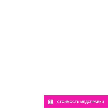
наб. Краснопресненская, 12
Пн-Вс: 8:00-22:00
8 (499) 372-28-80
8 (995) 333-59-17
Перейти
СТОИМОСТЬ МЕДСПРАВКИ