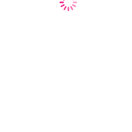
Карпов Евгений
Сергеевич
К.М.Н., доцент
9 лет опыта работы
Врач-терапевт