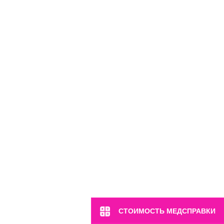
м. Марьина Роща
ул. 2-я Ямская, 2
Пн-Вс: 8:00-22:00
8 (499) 372-28-80
8 (995) 333-59-17
Перейти
СТОИМОСТЬ МЕДСПРАВКИ