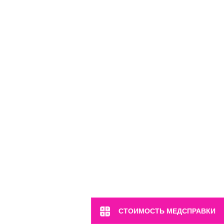
м. Марьина Роща
ул. 2-я Ямская, 2
Пн-Вс: 8:00-22:00
8 (499) 372-28-80
8 (995) 333-59-17
СТОИМОСТЬ МЕДСПРАВКИ
Перейти