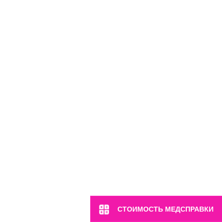
м. Марьина Роща
ул. 2-я Ямская, 2
Пн-Вс: 8:00-22:00
8 (499) 372-28-80
8 (995) 333-59-17
Перейти
СТОИМОСТЬ МЕДСПРАВКИ