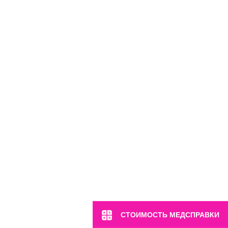
м. Марьина Роща
ул. 2-я Ямская, 2
СТОИМОСТЬ МЕДСПРАВКИ
Пн-Вс: 8:00-22:00