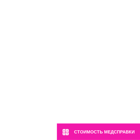
м. Марьина Роща
ул. 2-я Ямская, 2
Пн-Вс: 8:00-22:00
8 (499) 372-28-80
8 (995) 333-59-17
Перейти
СТОИМОСТЬ МЕДСПРАВКИ