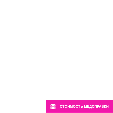
м. Марьина Роща
ул. 2-я Ямская, 2
Пн-Вс: 8:00-22:00
8 (499) 372-28-80
8 (995) 333-59-17
Перейти
СТОИМОСТЬ МЕДСПРАВКИ