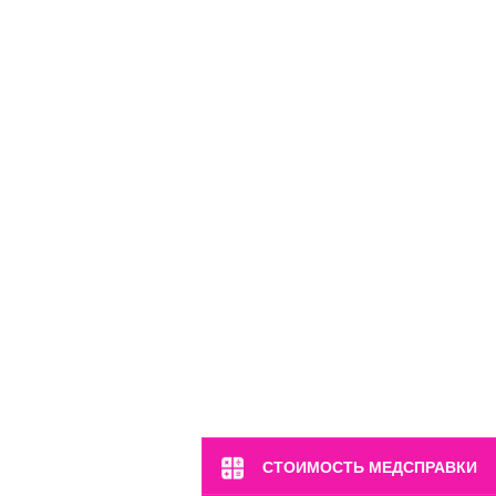
м. Марьина Роща
ул. 2-я Ямская, 2
Пн-Вс: 8:00-22:00
8 (499) 372-28-80
8 (995) 333-59-17
Перейти
СТОИМОСТЬ МЕДСПРАВКИ