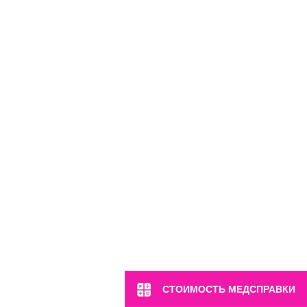
м. Марьина Роща
ул. 2-я Ямская, 2
Пн-Вс: 8:00-22:00
8 (499) 372-28-80
8 (995) 333-59-17
Перейти
СТОИМОСТЬ МЕДСПРАВКИ