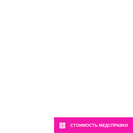
м. Марьина Роща
ул. 2-я Ямская, 2
Пн-Вс: 8:00-22:00
8 (499) 372-28-80
8 (995) 333-59-17
Перейти
СТОИМОСТЬ МЕДСПРАВКИ