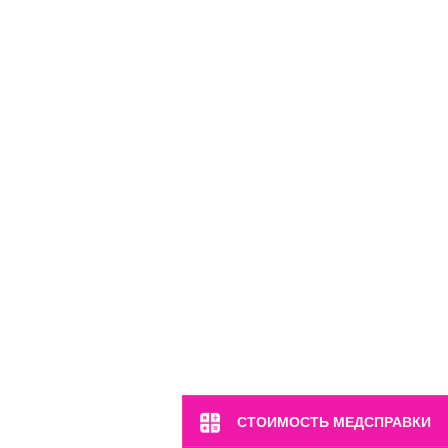
м. Марьина Роща
ул. 2-я Ямская, 2
Пн-Вс: 8:00-22:00
8 (499) 372-28-80
8 (995) 333-59-17
Перейти
СТОИМОСТЬ МЕДСПРАВКИ