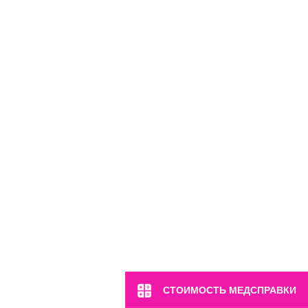
м. Марьина Роща
ул. 2-я Ямская, 2
Пн-Вс: 8:00-22:00
8 (499) 372-28-80
8 (995) 333-59-17
Перейти
СТОИМОСТЬ МЕДСПРАВКИ