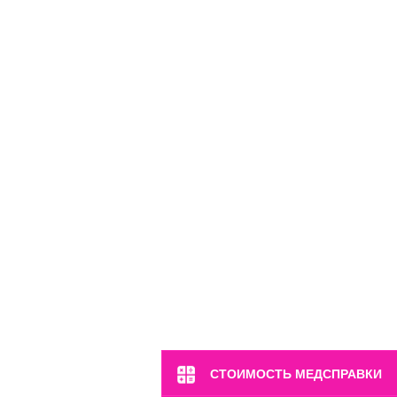
м. Марьина Роща
ул. 2-я Ямская, 2
Пн-Вс: 8:00-22:00
8 (499) 372-28-80
8 (995) 333-59-17
СТОИМОСТЬ МЕДСПРАВКИ
Перейти