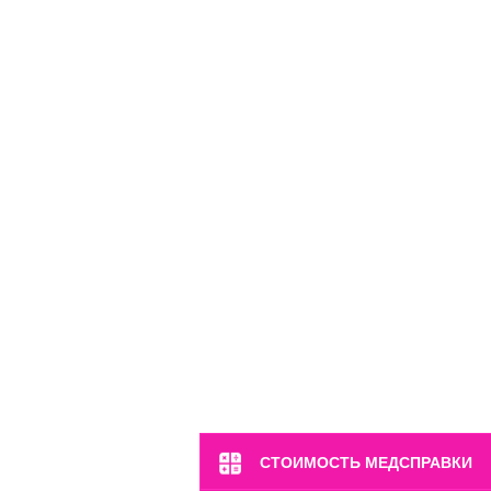
м. Марьина Роща
ул. 2-я Ямская, 2
Пн-Вс: 8:00-22:00
8 (499) 372-28-80
8 (995) 333-59-17
Перейти
СТОИМОСТЬ МЕДСПРАВКИ