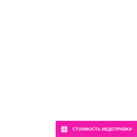
м. Марьина Роща
ул. 2-я Ямская, 2
Пн-Вс: 8:00-22:00
8 (499) 372-28-80
8 (995) 333-59-17
Перейти
СТОИМОСТЬ МЕДСПРАВКИ