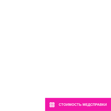
м. Марьина Роща
ул. 2-я Ямская, 2
Пн-Вс: 8:00-22:00
СТОИМОСТЬ МЕДСПРАВКИ
8 (499) 372-28-80