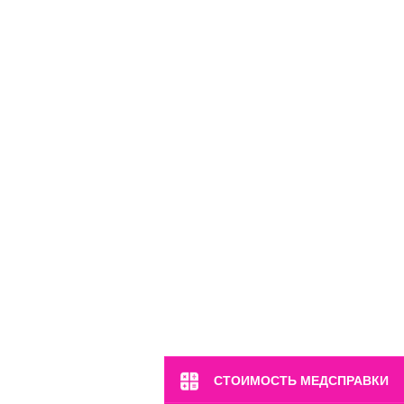
м. Марьина Роща
ул. 2-я Ямская, 2
СТОИМОСТЬ МЕДСПРАВКИ
Пн-Вс: 8:00-22:00