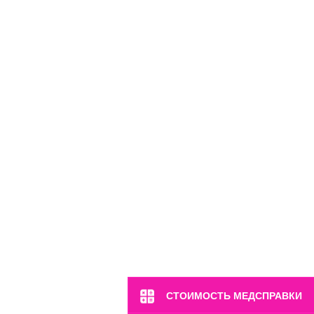
м. Полянка
ул. Большая Якиманка, 17
СТОИМОСТЬ МЕДСПРАВКИ
Пн-Вс: 8:00-22:00