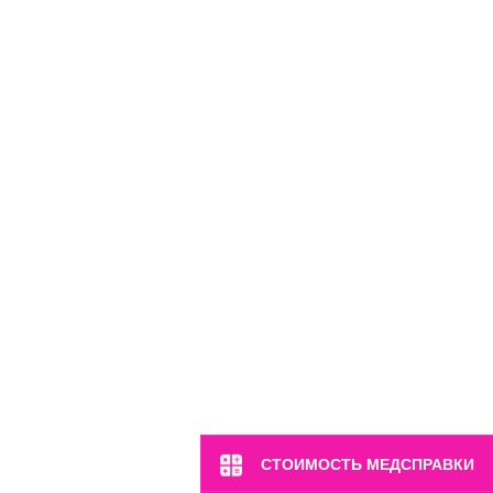
м. Марьина Роща
ул. 2-я Ямская, 2
Пн-Вс: 8:00-22:00
8 (499) 372-28-80
8 (995) 333-59-17
Перейти
СТОИМОСТЬ МЕДСПРАВКИ