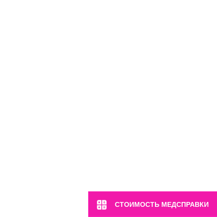
м. Марьина Роща
ул. 2-я Ямская, 2
Пн-Вс: 8:00-22:00
8 (499) 372-28-80
8 (995) 333-59-17
Перейти
СТОИМОСТЬ МЕДСПРАВКИ