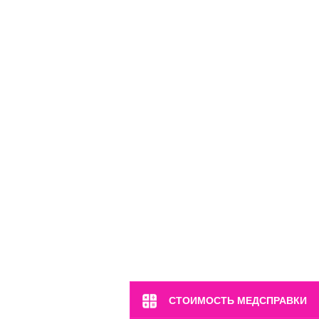
м. Марьина Роща
ул. 2-я Ямская, 2
Пн-Вс: 8:00-22:00
8 (499) 372-28-80
СТОИМОСТЬ МЕДСПРАВКИ
8 (995) 333-59-17