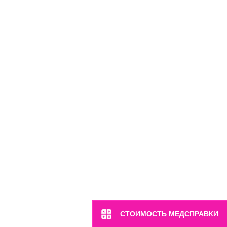
м. Марьина Роща
ул. 2-я Ямская, 2
Пн-Вс: 8:00-22:00
8 (499) 372-28-80
8 (995) 333-59-17
СТОИМОСТЬ МЕДСПРАВКИ
Перейти