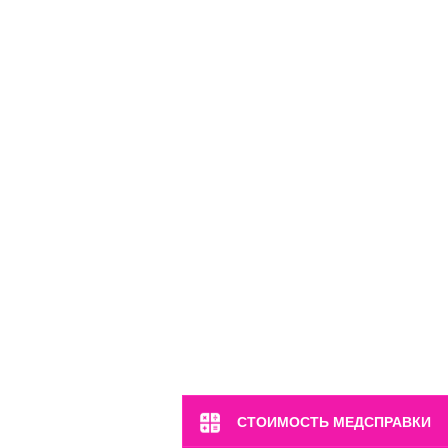
м. Марьина Роща
ул. 2-я Ямская, 2
Пн-Вс: 8:00-22:00
8 (499) 372-28-80
8 (995) 333-59-17
Перейти
СТОИМОСТЬ МЕДСПРАВКИ