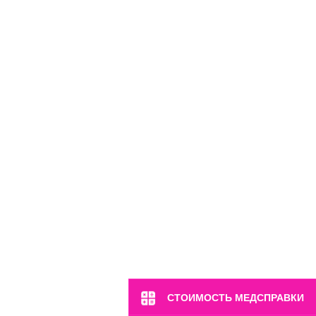
м. Марьина Роща
ул. 2-я Ямская, 2
Пн-Вс: 8:00-22:00
8 (499) 372-28-80
8 (995) 333-59-17
Перейти
СТОИМОСТЬ МЕДСПРАВКИ