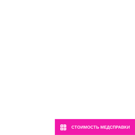
м. Марьина Роща
ул. 2-я Ямская, 2
Пн-Вс: 8:00-22:00
8 (499) 372-28-80
8 (995) 333-59-17
Перейти
СТОИМОСТЬ МЕДСПРАВКИ