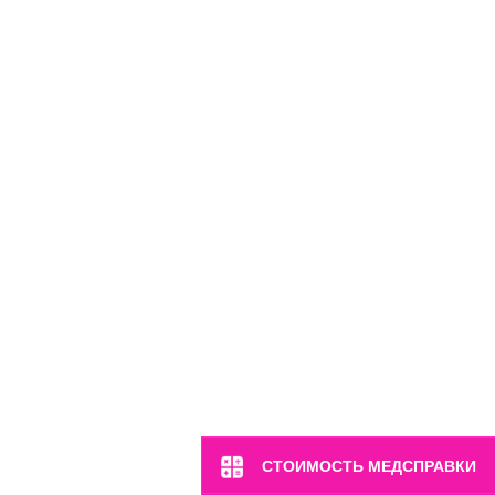
м. Марьина Роща
ул. 2-я Ямская, 2
Пн-Вс: 8:00-22:00
8 (499) 372-28-80
8 (995) 333-59-17
Перейти
СТОИМОСТЬ МЕДСПРАВКИ