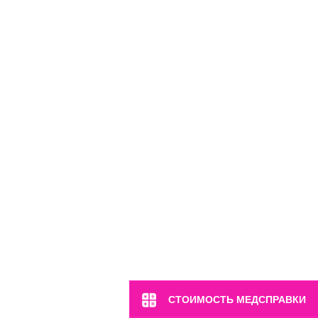
м. Марьина Роща
ул. 2-я Ямская, 2
Пн-Вс: 8:00-22:00
8 (499) 372-28-80
8 (995) 333-59-17
Перейти
СТОИМОСТЬ МЕДСПРАВКИ