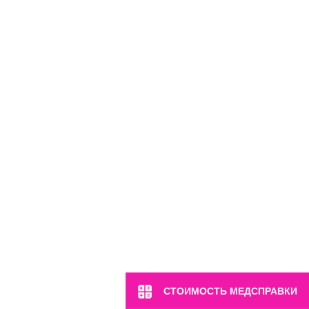
м. Марьина Роща
ул. 2-я Ямская, 2
Пн-Вс: 8:00-22:00
8 (499) 372-28-80
8 (995) 333-59-17
Перейти
СТОИМОСТЬ МЕДСПРАВКИ