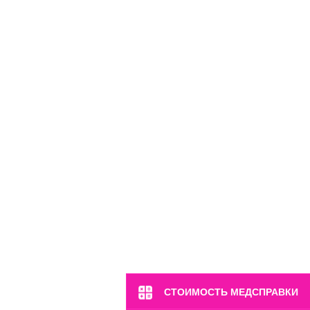
м. Марьина Роща
ул. 2-я Ямская, 2
Пн-Вс: 8:00-22:00
8 (499) 372-28-80
8 (995) 333-59-17
Перейти
СТОИМОСТЬ МЕДСПРАВКИ