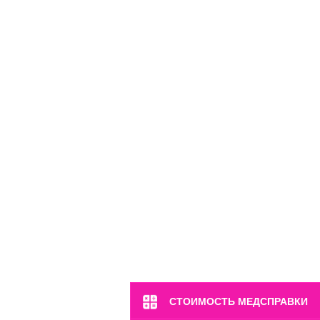
м. Полянка
ул. Большая Якиманка, 17
Пн-Вс: 8:00-22:00
8 (499) 372-28-80
8 (995) 333-59-17
СТОИМОСТЬ МЕДСПРАВКИ
Перейти