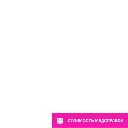
м. Марьина Роща
ул. 2-я Ямская, 2
Пн-Вс: 8:00-22:00
8 (499) 372-28-80
8 (995) 333-59-17
Перейти
СТОИМОСТЬ МЕДСПРАВКИ