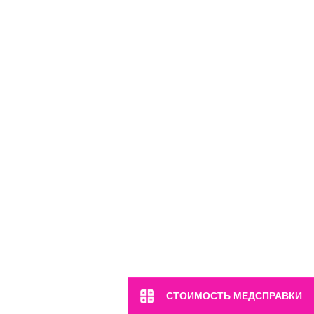
м. Марьина Роща
ул. 2-я Ямская, 2
Пн-Вс: 8:00-22:00
8 (499) 372-28-80
8 (995) 333-59-17
Перейти
СТОИМОСТЬ МЕДСПРАВКИ