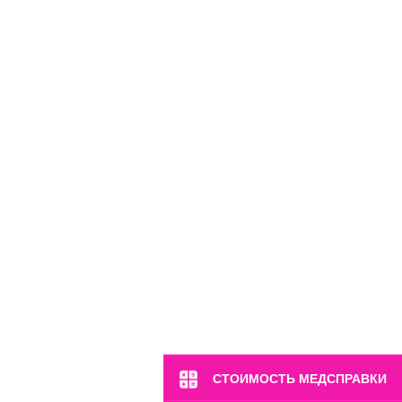
м. Марьина Роща
СТОИМОСТЬ МЕДСПРАВКИ
ул. 2-я Ямская, 2